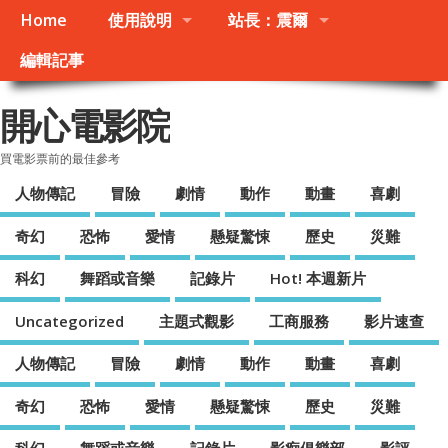
Home
使用說明
站長：震爾
編輯記事
開心電影院
買電影票前的最佳參考
人物傳記
冒險
劇情
動作
動畫
喜劇
奇幻
恐怖
愛情
懸疑驚悚
歷史
災難
科幻
舞蹈或音樂
記錄片
Hot! 本週新片
Uncategorized
主題式觀影
工商服務
影片速查
人物傳記
冒險
劇情
動作
動畫
喜劇
奇幻
恐怖
愛情
懸疑驚悚
歷史
災難