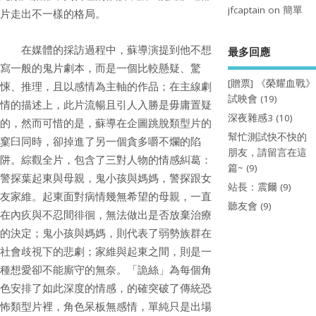
jfcaptain
on
簡單
片走出不一樣的格局。
在媒體的採訪過程中，蘇導演提到他不想
最多回應
寫一般的鬼片劇本，而是一個比較懸疑、驚
[贈票] 《榮耀血戰》
悚、推理，且以感情為主軸的作品；在主線劇
試映會
(19)
情的描述上，此片流暢且引人入勝是毋庸置疑
深夜雜感3
(10)
的，然而可惜的是，蘇導在企圖跳脫類型片的
幫忙測試快不快的
窠臼同時，卻掉進了另一個貪多嚼不爛的陷
朋友，請留言在這
阱。綜觀全片，包含了三對人物的情感糾葛：
篇~
(9)
警探葉起東與母親，鬼小孩與媽媽，警探跟女
站長：震爾
(9)
友家維。起東面對病情幾無希望的母親，一直
聽友會
(9)
在內疚與不忍間徘徊，無法做出是否放棄治療
的決定；鬼小孩與媽媽，則代表了弱勢族群在
社會歧視下的悲劇；家維與起東之間，則是一
種想愛卻不能廝守的無奈。「詭絲」為每個角
色安排了如此深度的情感，的確突破了傳統恐
怖類型片裡，角色呆板無感情，單純只是出場