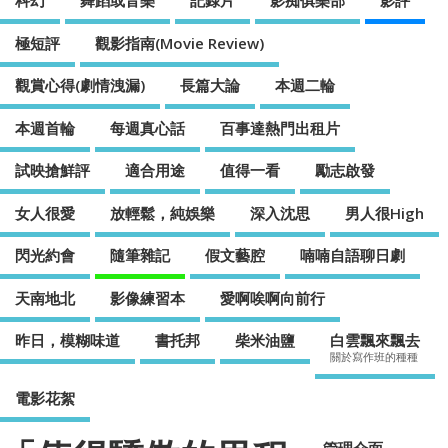
科幻
舞蹈或音樂
記錄片
影痴俱樂部
影評
極短評
觀影指南(Movie Review)
觀賞心得(劇情洩漏)
長篇大論
本週二輪
本週首輪
每週真心話
百事達熱門出租片
試映搶鮮評
適合用途
值得一看
勵志啟發
女人很愛
放輕鬆，純娛樂
深入沈思
男人很High
閃光約會
隨筆雜記
假文藝腔
喃喃自語聊日劇
天南地北
影像練習本
愛啊唉啊向前行
昨日，模糊味道
書托邦
柴米油鹽
白雲飄來飄去
關於寫作班的種種
電影花絮
管理介面