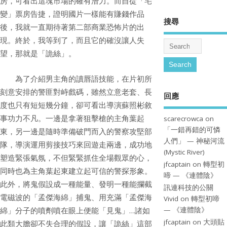
房，可看出這塊市場的確有潛力。而自從「宅
變」票房告捷，證明國片一樣能有賺錢作品
搜尋
後，我就一直期待著第二部商業恐怖片的出
現。終於，我等到了，而且它的確沒讓人失
望，那就是「詭絲」。
為了介紹男主角的讀唇語技能，在片初所
刻意安排的警匪對峙戲碼，雖然立意老套、長
回應
度也只有短短幾分鐘，卻可看出導演蘇照彬敘
事功力不凡。一邊是拿著狙擊槍的主角葉起
scarecrowca
on
「一錯再錯的可憐
東，另一邊是隨時準備破門而入的警察攻堅部
人們」 — 神秘河流
隊，導演運用剪接技巧來回遊走兩邊，成功地
(Mystic River)
塑造緊張氣氛，不但緊緊抓住全場觀眾的心，
jfcaptain
on
轉型初
同時也為主角葉起東建立起可信的警探形象。
啼 — 《連體陰》
此外，將鬼假設成一種能量、發明一種能攔截
訊連科技的公關
電磁波的「孟傑海綿」捕鬼、用充滿「孟傑海
Vivid
on
轉型初啼
— 《連體陰》
綿」分子的噴劑噴在眼上便能「見鬼」…諸如
jfcaptain
on
大頭貼
此類大膽卻不失合理的假設，讓「詭絲」這部