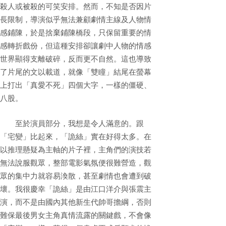
殺人或被殺的可笑安排。然而，不知是否因片
長限制，導演似乎無法兼顧劇情主線及人物情
感鋪陳，於是捨棄鋪陳橋段，只保留重要的情
感轉折戲份，但這種安排卻讓劇中人物的情感
世界顯得支離破碎，反而更不自然。這也導致
了片尾的文以載道，就像「雙瞳」結尾在螢幕
上打出「真愛不死」四個大字，一樣的僵硬、
八股。
至於演員部分，我想是令人滿意的。跟
「宅變」比起來，「詭絲」實在好得太多。在
以推理懸疑為主軸的片子裡，主角們的演技若
無法說服觀眾，整部電影氣氛便很難營造，觀
眾的集中力就容易渙散，甚至劇情也會遭到破
壞。我很慶幸「詭絲」是由江口洋介與張震主
演，而不是由國內其他新生代帥哥擔綱，否則
難保最後男女主角真情流露的關鍵戲，不會像