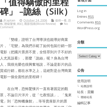
「值得驕傲的里程
碑」 –詭絲（Silk）
Log in
Entries
RSS
jfcaptain
October 24, 2006
值得一看
,
恐
Comments
RSS
怖
,
懸疑驚悚
,
科幻
,
觀影指南(Movie Review)
No
Comment
WordPress.org
「雙瞳」證明了台灣導演也能導好商業
分類
片，「宅變」為我們示範了如何包裝行銷一部
電影（把國片票房不賣，全怪罪到片子不好的
人尤其該看），那麼「詭絲」呢？身為台灣
人，我很光榮也很興奮地說，不論是影片的品
公告
質或行銷，都在水準之上，這絕對是台灣商業
電影一個全面性的里程碑！
使用說明
站務說明
在台灣，恐怖驚悚片一直有著固定的觀
站長：震爾
眾，不論日片洋片，從「七夜怪談」、「鬼來
聯絡站長
電」到「恐怖蠟像館」…等等賣座影片的票
編輯記事