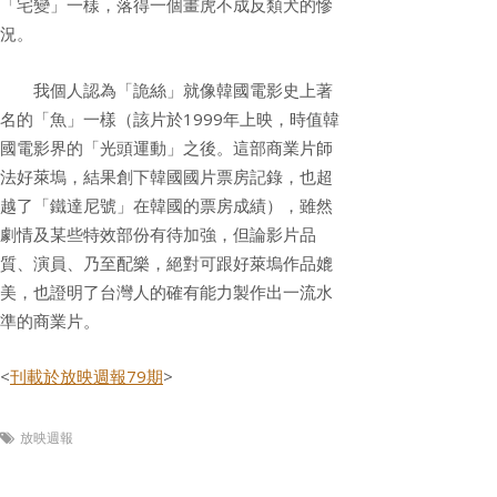
「宅變」一樣，落得一個畫虎不成反類犬的慘
況。
我個人認為「詭絲」就像韓國電影史上著
名的「魚」一樣（該片於1999年上映，時值韓
國電影界的「光頭運動」之後。這部商業片師
法好萊塢，結果創下韓國國片票房記錄，也超
越了「鐵達尼號」在韓國的票房成績），雖然
劇情及某些特效部份有待加強，但論影片品
質、演員、乃至配樂，絕對可跟好萊塢作品媲
美，也證明了台灣人的確有能力製作出一流水
準的商業片。
<
刊載於放映週報79期
>
放映週報