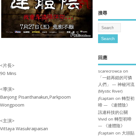
搜尋
回應
<片長>
scarecrowca
on
90 Mins
「一錯再錯的可憐
人們」 — 神秘河流
<導演>
(Mystic River)
Banjong Pisanthanakun,Parkpoom
jfcaptain
on
轉型初
Wongpoom
啼 — 《連體陰》
訊連科技的公關
Vivid
on
轉型初啼
<主演>
— 《連體陰》
Vittaya Wasukraipaisan
jfcaptain
on
大頭貼