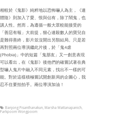
相較於《鬼影》純粹地以恐怖嚇人為主，《連
體陰》則加入了愛、恨與佔有，除了鬧鬼，也
講人性。然而，為遵循一般大眾較能接受的
「善惡有報」大前提，狠心連殺數人的寶兒自
是難得善終，影片並沒開出另類結局。只是若
再對照兩位導演繼此片後，於「鬼4虐
(Phobia)」中的短篇「鬼朋友」又一創意表現
可以看出，在《鬼影》後他們的確嘗試著在典
型嚇人鬼片中融入不同元素，找出不一樣的可
能。對於這樣積極嘗試開創新局的企圖心，我
忍不住要拍拍手。兩位導演加油！
Banjong Pisanthanakun
,
Marsha Wattanapanich
,
Parkpoom Wongpoom