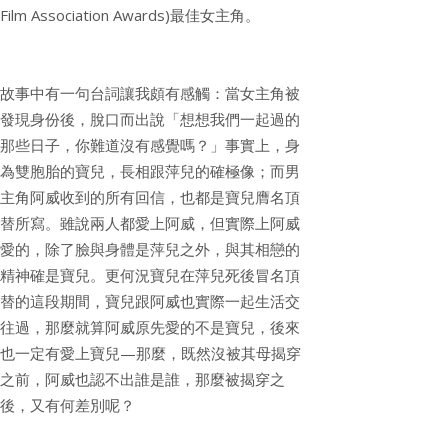
Film Association Awards)最佳女主角。
故事中有一句台詞讓我頗有感觸：當女主角被
發現身份後，脫口而出說「想想我們一起過的
那些日子，你難道沒有感覺嗎？」事實上，身
為雙胞胎的寶兒，長相跟萍兒的確極像；而男
主角阿威收到的所有回信，也都是寶兒膺名頂
替所寫。雖說兩人都愛上阿威，但實際上阿威
愛的，除了臉與身體是萍兒之外，與其相戀的
精神確是寶兒。更何況寶兒在萍兒死後冒名頂
替的這段期間，寶兒跟阿威也實際一起生活交
往過，那麼就算阿威原先愛的不是寶兒，後來
也一定有愛上寶兒—那麼，既然沒被其母揭穿
之前，阿威也認不出誰是誰，那麼被揭穿之
後，又有何差別呢？