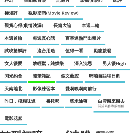
科幻
舞蹈或音樂
記錄片
影痴俱樂部
影評
極短評
觀影指南(Movie Review)
觀賞心得(劇情洩漏)
長篇大論
本週二輪
本週首輪
每週真心話
百事達熱門出租片
試映搶鮮評
適合用途
值得一看
勵志啟發
女人很愛
放輕鬆，純娛樂
深入沈思
男人很High
閃光約會
隨筆雜記
假文藝腔
喃喃自語聊日劇
天南地北
影像練習本
愛啊唉啊向前行
昨日，模糊味道
書托邦
柴米油鹽
白雲飄來飄去
關於寫作班的種種
電影花絮
管理介面