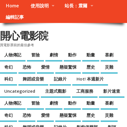
Home
使用說明
站長：震爾
編輯記事
開心電影院
買電影票前的最佳參考
人物傳記
冒險
劇情
動作
動畫
喜劇
奇幻
恐怖
愛情
懸疑驚悚
歷史
災難
科幻
舞蹈或音樂
記錄片
Hot! 本週新片
Uncategorized
主題式觀影
工商服務
影片速查
人物傳記
冒險
劇情
動作
動畫
喜劇
奇幻
恐怖
愛情
懸疑驚悚
歷史
災難