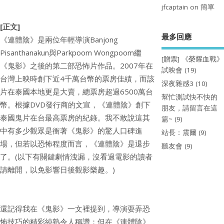
jfcaptain
on
簡單
[正文]
最多回應
《連體陰》是兩位年輕導演Banjong
Pisanthanakun與Parkpoom Wongpoom繼
[贈票] 《榮耀血戰》
《鬼影》之後的第二部恐怖片作品。2007年在
試映會
(19)
台灣上映時創下近4千萬台幣的票房佳績，而該
深夜雜感3
(10)
片在泰國本地更是大賣，總票房超過6500萬台
幫忙測試快不快的
幣。根據DVD發行商的文宣，《連體陰》創下
朋友，請留言在這
泰國鬼片在台最高票房的紀錄。我不敢說這其
篇~
(9)
中有多少觀眾是衝著《鬼影》的驚人口碑進
站長：震爾
(9)
場，但若以恐怖程度而言，《連體陰》是退步
聽友會
(9)
了。(以下有關鍵劇情洩漏，沒看過電影的讀者
請離開，以免影響日後觀影樂趣。)
還記得我在《鬼影》一文裡提到，導演耍弄恐
怖技巧的精彩純熟令人稱讚；但在《連體陰》