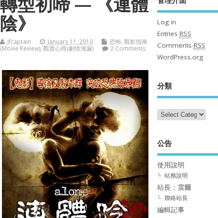
轉型初啼 — 《連體
陰》
Log in
Entries
RSS
jfcaptain
January 11, 2010
恐怖
,
觀影指南
Comments
RSS
(Movie Review)
,
觀賞心得(劇情洩漏)
2 Comments
WordPress.org
分類
公告
使用說明
站務說明
站長：震爾
聯絡站長
編輯記事