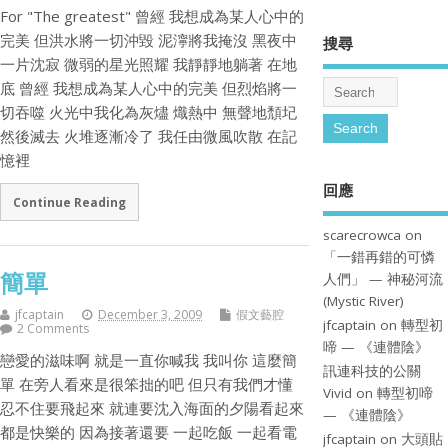
For "The greatest" 曾經 我想成為某人心中的
完美 但洪水將一切沖毀 泥濘將我掩沒 黑夜中
搜尋
一片沈寂 微弱的星光照耀 我靜靜地躺著 在地
底 曾經 我想成為某人心中的完美 但烈焰將一
切吞噬 火光中我化為灰燼 熾熱中 無聲地頹圮
然後滅去 火堆逐漸冷了 我任由微風吹散 在記
憶裡
回應
Continue Reading
scarecrowca
on
「一錯再錯的可憐
簡單
人們」 — 神秘河流
(Mystic River)
jfcaptain
December 3, 2009
假文藝腔
jfcaptain
on
轉型初
2 Comments
啼 — 《連體陰》
戀愛的滋味啊 就是一直你喊我 我叫你 這麼簡
訊連科技的公關
單 在旁人看來是很笨拙的吧 但只有我們才懂
Vivid
on
轉型初啼
忍不住要飛起來 就連要沈入海面的夕陽看起來
— 《連體陰》
都是快樂的 因為接著還要 一起吃飯 一起看電
jfcaptain
on
大頭貼