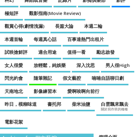
科幻
舞蹈或音樂
記錄片
影痴俱樂部
影評
極短評
觀影指南(Movie Review)
觀賞心得(劇情洩漏)
長篇大論
本週二輪
本週首輪
每週真心話
百事達熱門出租片
試映搶鮮評
適合用途
值得一看
勵志啟發
女人很愛
放輕鬆，純娛樂
深入沈思
男人很High
閃光約會
隨筆雜記
假文藝腔
喃喃自語聊日劇
天南地北
影像練習本
愛啊唉啊向前行
昨日，模糊味道
書托邦
柴米油鹽
白雲飄來飄去
關於寫作班的種種
電影花絮
管理介面