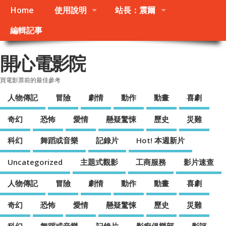
Home
使用說明
站長：震爾
編輯記事
開心電影院
買電影票前的最佳參考
人物傳記
冒險
劇情
動作
動畫
喜劇
奇幻
恐怖
愛情
懸疑驚悚
歷史
災難
科幻
舞蹈或音樂
記錄片
Hot! 本週新片
Uncategorized
主題式觀影
工商服務
影片速查
人物傳記
冒險
劇情
動作
動畫
喜劇
奇幻
恐怖
愛情
懸疑驚悚
歷史
災難