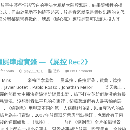
故事中某些情緒營造的手法太粗糙太陳腔濫調，結果讓犧牲的橋
公式，但由於氣勢不夠撐不起來，於是看來就像是個軟趴趴的交代
部分我都還蠻喜歡的。我想《屍心瘋》應該是部可以讓人投入其
殭屍肆虐實錄 —《屍控 Rec2》
jfcaptain
May 3, 2010
恐怖
No Comment
5 Mins 豪梅巴拿蓋魯 曼蕊拉．薇拉斯朵，費蘭．德拉
，Javier Botet，Pablo Rosso，Jonathan Mellor 某天晚上，
麗的節目女主播決定隨消防隊員出勤，錄下打火英雄們刺激的救援
務實況。沒想到看似平凡的公寓裡，卻藏著讓所有人最害怕的惡
...，《錄到鬼》用與眾不同的第一人稱觀點拍攝，以血腥恐怖的偽
錄片為主打賣點，2007年於西班牙票房開出長紅，也因此有了兩
後的這部續集，《屍控》。 前作《錄到鬼》全片拍攝場景
0%以上都在一棟小公寓中，背景故事趨近於零，設定簡單，全片純