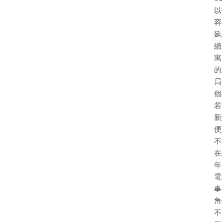
以
容
延
續
寓
的
局
個
若
新
便
不
在
年
電
事
角
不