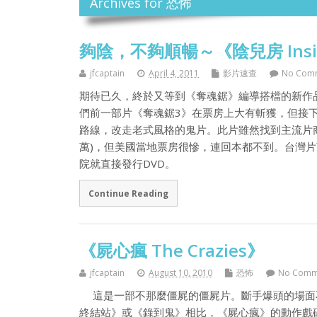
Archives for 恐怖
夠陰，不夠順暢～《陰兒房 Insid
jfcaptain
April 4, 2011
影片速查
No Com
期待已久，終於又等到《奪魂鋸》編導搭檔的新作品
們前一部片《奪魂鋸3》在票房上大有斬獲，但接下來推
路線，改走老式風格的鬼片。此片雖然找到主流片商環球
萬)，但美國當地票房很慘，連回本都不到。台灣
院就直接發行DVD。
Continue Reading
《屍心瘋 The Crazies》
jfcaptain
August 10, 2010
恐怖
No Comm
這是一部不那麼僵屍的僵屍片。斷手爆頭的場面
終結站》或《錄到鬼》相比，《屍心瘋》的動作戲