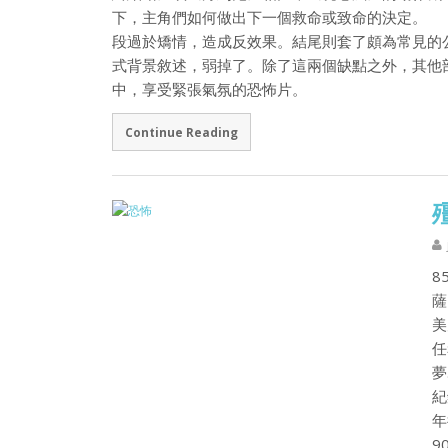
下，主角們如何做出下一個救命或致命的決定。 
段過於矯情，造成反效果。結尾則套了頗為常見的
式背景敘述，弱掉了。除了這兩個缺點之外，其他
中，享受緊張氣氛的恐怖片。
Continue Reading
8
薩
美
任
夢
紀
年
9