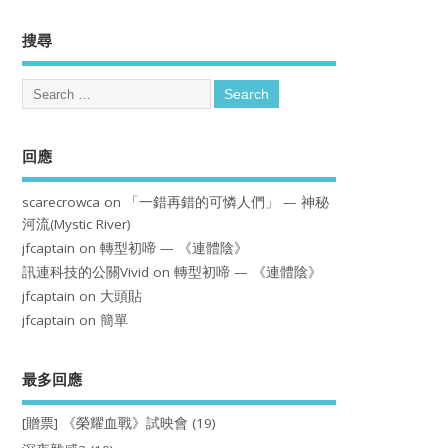
搜尋
回應
scarecrowca
on
「一錯再錯的可憐人們」 — 神秘
河流(Mystic River)
jfcaptain
on
轉型初啼 — 《連體陰》
訊連科技的公關Vivid
on
轉型初啼 — 《連體陰》
jfcaptain
on
大頭貼
jfcaptain
on
簡單
最多回應
[贈票] 《榮耀血戰》試映會
(19)