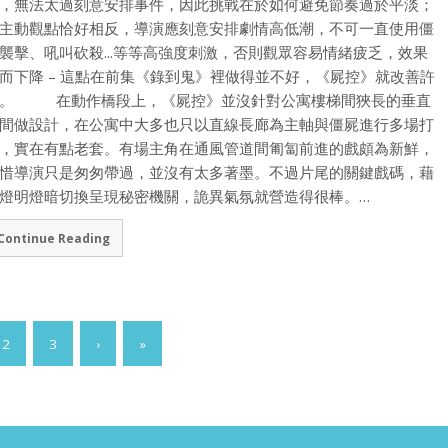
，無法太過刻意安排事件，因此挑戰在於如何避免節奏過於平淡；
主動觀點恰好相反，導演應刻意安排劇情高低潮，不可一直使用僵
襲擊、吼叫砍殺...等等高強度刺激，否則觀眾容易情緒疲乏，效果
而下降 – 這點在前集《錄到鬼》裡做得並不好，《屍控》就改善許
。 在動作橋段上，《屍控》並沒針對公寓樓梯間狹長的垂直
間做設計，在公寓中大多也只以直線長廊為主軸與僵屍進行多場打
，實在有點老套。有場主角在通風管道間匍匐前進的戲頗為新鮮，
惜導演只是匆匆帶過，並沒有太多著墨。不過片尾的關鍵戲碼，藉
燈明燈暗切換呈現秘密機關，詭異氣氛就營造得很棒。…
Continue Reading
2
3
›
»