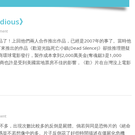
ious》
ment
了！上回他們兩人合作推出作品，已經是2007年的事了。當時他
出的作品《歡迎光臨死亡小鎮(Dead Silence)》卻捨推理懸疑
電影發行，製作成本拿到2,000萬美金(奪魂鋸3是1,000
片商也許是受到美國當地票房不佳的影響，《歡》片在台灣沒上電影
ent
不多，出現次數比較多的反倒是屍體。倘若與同是恐怖片的《絕命
碼並不若想像中的多。片子反倒花了好些時間描述在僵屍化危機