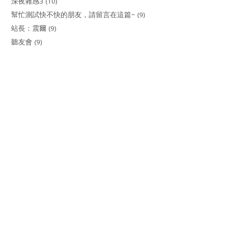
深夜雜感3
(10)
幫忙測試快不快的朋友，請留言在這篇~
(9)
站長：震爾
(9)
聽友會
(9)