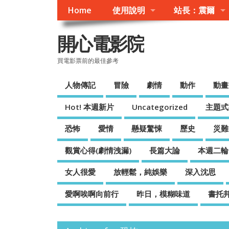
Home
使用說明
站長：震爾
開心電影院
買電影票前的最佳參考
人物傳記
冒險
劇情
動作
動畫
Hot! 本週新片
Uncategorized
主題式
恐怖
愛情
懸疑驚悚
歷史
災難
觀賞心得(劇情洩漏)
長篇大論
本週二輪
女人很愛
放輕鬆，純娛樂
深入沈思
愛啊唉啊向前行
昨日，模糊味道
書托