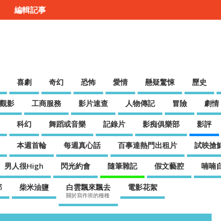
編輯記事
喜劇
奇幻
恐怖
愛情
懸疑驚悚
歷史
觀影
工商服務
影片速查
人物傳記
冒險
劇情
科幻
舞蹈或音樂
記錄片
影痴俱樂部
影評
本週首輪
每週真心話
百事達熱門出租片
試映搶
男人很High
閃光約會
隨筆雜記
假文藝腔
喃喃
邦
柴米油鹽
白雲飄來飄去
電影花絮
關於寫作班的種種