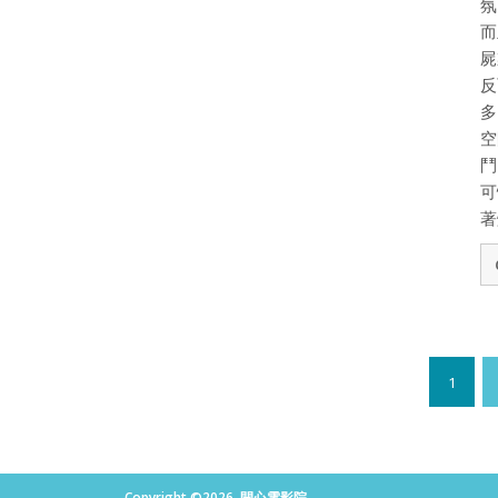
氛
而
屍
反
多
空
鬥
可
著
1
Copyright ©2026. 開心電影院