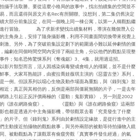
拍攝手法取勝。要從這麼小格局的故事中，找出拍續集的空間並不
易，而且還得與原文片名Rec有所關聯。沒想到，第二集仍舊決定
續大部分前集設定，在同一個晚上同一棟公寓，以第一人稱觀點繼
進行冒險。 為了求新求變找出續集材料，導演在幾個潛入公
的主角身上，安排了隨身攝影機，利用不同畫面間切換帶來視覺上
刺激。另外，為了突破前集設定劃下的範圍過小難以延伸劇情的僵
，編劇在同個時間空間內安排了兩組主角，分以他們的觀點呈現整
事件；知名恐怖驚悚系列《奪魂鋸》3、4集，就用過這招。
以影片類型而言，活人因感染病毒變成會啃人的殭屍，並不是什麼
鮮事。大家耳熟能詳，由蜜拉喬娃薇琪主演的《惡靈古堡》系列，
是一例。但該系列以噁心生物及動作場面為重點，與《錄到鬼》並
相近；真正與其相仿的，反倒是兩部與僵屍無關的片子，一是去年
網路上引起正反評價兩極的《靈動：鬼影實錄》，另一則是2002
的《誰在網路偷窺》。 《靈動》與《誰在網路偷窺》這兩部
影也都是透過片中主角攝影機，帶領觀眾去看「究竟發生了什麼
」的片子。但《錄到鬼》系列由於劇情設定緣故，是從行進中的主
們主動接近拍攝物的觀點敘事，與另外兩部的被動等待拍攝物入鏡
同。被動觀點為了讓觀眾有偷窺旁觀「真實事件發生經過」的氣