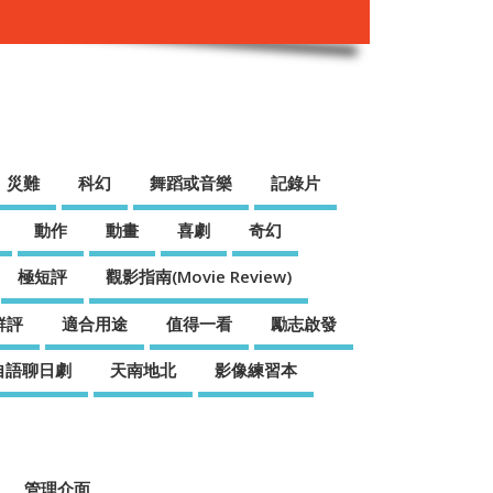
災難
科幻
舞蹈或音樂
記錄片
動作
動畫
喜劇
奇幻
極短評
觀影指南(Movie Review)
鮮評
適合用途
值得一看
勵志啟發
自語聊日劇
天南地北
影像練習本
管理介面