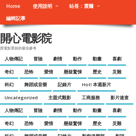
Home
使用說明
站長：震爾
編輯記事
開心電影院
買電影票前的最佳參考
人物傳記
冒險
劇情
動作
動畫
喜劇
奇幻
恐怖
愛情
懸疑驚悚
歷史
災難
科幻
舞蹈或音樂
記錄片
Hot! 本週新片
Uncategorized
主題式觀影
工商服務
影片速查
人物傳記
冒險
劇情
動作
動畫
喜劇
奇幻
恐怖
愛情
懸疑驚悚
歷史
災難