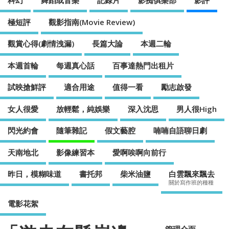
科幻
舞蹈或音樂
記錄片
影痴俱樂部
影評
極短評
觀影指南(Movie Review)
觀賞心得(劇情洩漏)
長篇大論
本週二輪
本週首輪
每週真心話
百事達熱門出租片
試映搶鮮評
適合用途
值得一看
勵志啟發
女人很愛
放輕鬆，純娛樂
深入沈思
男人很High
閃光約會
隨筆雜記
假文藝腔
喃喃自語聊日劇
天南地北
影像練習本
愛啊唉啊向前行
昨日，模糊味道
書托邦
柴米油鹽
白雲飄來飄去
關於寫作班的種種
電影花絮
管理介面