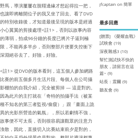
jfcaptain
on
簡單
野馬，導演屢屢在脫韁邊緣才想起得拉一把，
也讓即將離開位子的我又坐了回去。看了
DVD
最多回應
的特別收錄後，才知道最後呈現的版本是經過
<
1>
小心翼翼的剪接處理
註
，否則以故事內容
[贈票] 《榮耀血戰》
96
的薄弱，拍成
分鐘的長度已將片子逼到極
試映會
(19)
限，不能再多半步，否則整部片便要失控衝下
深夜雜感3
(10)
深淵絕谷去了。好險，好險。
幫忙測試快不快的
朋友，請留言在這
<
1>
DVD
註
從
的版本看到，這五個人參加網路
篇~
(9)
比賽的前五個多月生活片段、每個人在公司攝
站長：震爾
(9)
—
影棚拍的自我介紹，完全被剪掉
這是對的。
聽友會
(9)
因為此片的主打就在「奇特的拍攝手法（被某
/
種不知名的第三者監視
偷窺）」跟「畫面上詭
異的光影所營造的氣氛」，所以若劇情不強，
故事便不可太長，否則很容易讓觀眾的注意力
渙散，因此，直接切入比賽結束前夕是對的，
不拍白天戶外場景也是對的。整部片導演都專