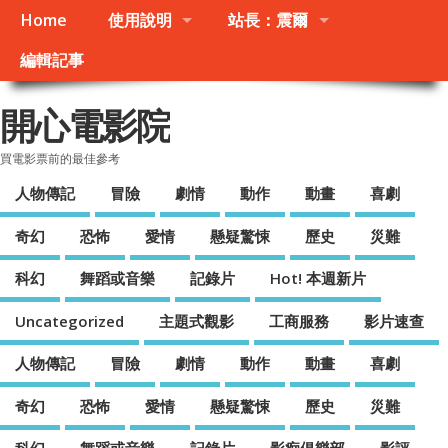
Home
使用說明
站長：震爾
編輯記事
開心電影院
買電影票前的最佳參考
人物傳記
冒險
劇情
動作
動畫
喜劇
奇幻
恐怖
愛情
懸疑驚悚
歷史
災難
科幻
舞蹈或音樂
記錄片
Hot! 本週新片
Uncategorized
主題式觀影
工商服務
影片速查
人物傳記
冒險
劇情
動作
動畫
喜劇
奇幻
恐怖
愛情
懸疑驚悚
歷史
災難