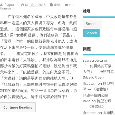
jfcaptain
March 3, 2016
劇情
No
Comment
搜尋
在某個不知名的國家，中央政府每年都會
舉辦一場盛大的真人實境生存秀，名為「飢餓
遊戲」。這個國家的各行政區每年都必須抽籤
選出1男1女參與遊戲，他們被稱為「貢品」。
「貢品」們唯一的目標就是殺光其他人，成功
存活下來的最後一個，便是該屆遊戲的優勝
回應
者。 看完電影簡介，我立刻就想到曾看過
的日本電影「大逃殺」。我原以為這只不過是
scarecrowca
on
部炒冷飯的好萊塢翻拍式電影，沒想到出乎我
「一錯再錯的可憐
意料之外，「飢餓遊戲」的走向完全不同。
人們」 — 神秘河流
(Mystic River)
「大逃殺」講的是弱肉強食的殘酷人性，但
jfcaptain
on
轉型初
「飢餓遊戲」三部曲探討的卻是自我實現與體
啼 — 《連體陰》
制間的劇烈衝撞。究竟一個追尋自我意義，勇
訊連科技的公關
於自我實現的人，能不能見容於體制下?
Vivid
on
轉型初啼
— 《連體陰》
Continue Reading
jfcaptain
on
大頭貼