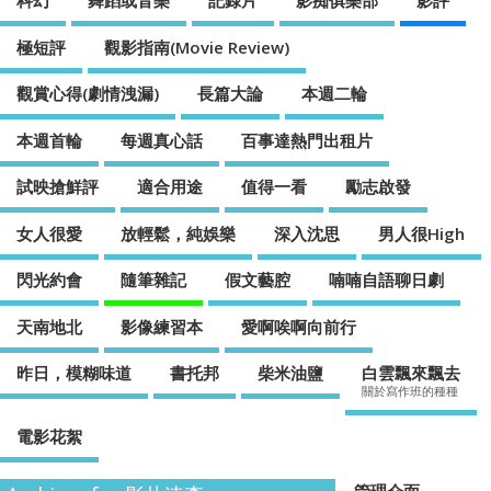
科幻
舞蹈或音樂
記錄片
影痴俱樂部
影評
極短評
觀影指南(Movie Review)
觀賞心得(劇情洩漏)
長篇大論
本週二輪
本週首輪
每週真心話
百事達熱門出租片
試映搶鮮評
適合用途
值得一看
勵志啟發
女人很愛
放輕鬆，純娛樂
深入沈思
男人很High
閃光約會
隨筆雜記
假文藝腔
喃喃自語聊日劇
天南地北
影像練習本
愛啊唉啊向前行
昨日，模糊味道
書托邦
柴米油鹽
白雲飄來飄去
關於寫作班的種種
電影花絮
管理介面