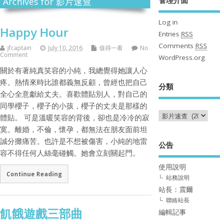
Archives for 影片速查
Log in
Happy Hour
Entries
RSS
Comments
RSS
jfcaptain
July 10, 2016
值得一看
No
Comment
WordPress.org
關於有著純真笑容的小純，我總覺得她讓人心
疼。熱情來時比誰都義無反顧，曾經也把自己
分類
全心全意獻給丈夫。喜歡體貼別人，對自己的
同學櫻子，櫻子的小孩，櫻子的丈夫是那樣的
體貼。 可是溫暖笑容的背後，卻也是冷冷的寂
寞。離婚，不倫，懷孕，都無法在朋友面前坦
誠分攤痛苦。也許是不想被傷害，小純的地雷
公告
容不得任何人絲毫碰觸。她會立刻關起門。
使用說明
Continue Reading
站務說明
站長：震爾
聯絡站長
飢餓遊戲三部曲
編輯記事