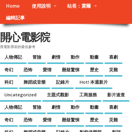
Home
使用說明
站長：震爾
編輯記事
開心電影院
買電影票前的最佳參考
人物傳記
冒險
劇情
動作
動畫
喜劇
奇幻
恐怖
愛情
懸疑驚悚
歷史
災難
科幻
舞蹈或音樂
記錄片
Hot! 本週新片
Uncategorized
主題式觀影
工商服務
影片速查
人物傳記
冒險
劇情
動作
動畫
喜劇
奇幻
恐怖
愛情
懸疑驚悚
歷史
災難