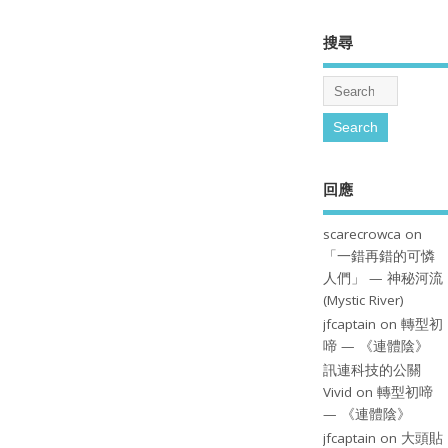
搜尋
回應
scarecrowca
on
「一錯再錯的可憐
人們」 — 神秘河流
(Mystic River)
jfcaptain
on
轉型初
啼 — 《連體陰》
訊連科技的公關
Vivid
on
轉型初啼
— 《連體陰》
jfcaptain
on
大頭貼