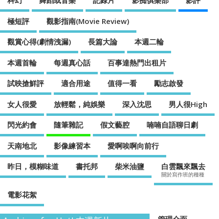
科幻
舞蹈或音樂
記錄片
影痴俱樂部
影評
極短評
觀影指南(Movie Review)
觀賞心得(劇情洩漏)
長篇大論
本週二輪
本週首輪
每週真心話
百事達熱門出租片
試映搶鮮評
適合用途
值得一看
勵志啟發
女人很愛
放輕鬆，純娛樂
深入沈思
男人很High
閃光約會
隨筆雜記
假文藝腔
喃喃自語聊日劇
天南地北
影像練習本
愛啊唉啊向前行
昨日，模糊味道
書托邦
柴米油鹽
白雲飄來飄去
關於寫作班的種種
電影花絮
管理介面